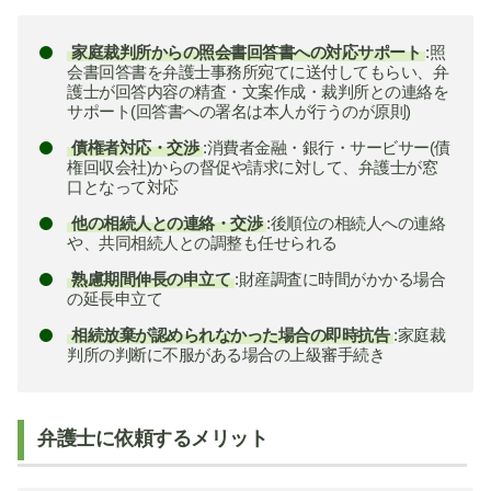
家庭裁判所からの照会書回答書への対応サポート
:照
会書回答書を弁護士事務所宛てに送付してもらい、弁
護士が回答内容の精査・文案作成・裁判所との連絡を
サポート(回答書への署名は本人が行うのが原則)
債権者対応・交渉
:消費者金融・銀行・サービサー(債
権回収会社)からの督促や請求に対して、弁護士が窓
口となって対応
他の相続人との連絡・交渉
:後順位の相続人への連絡
や、共同相続人との調整も任せられる
熟慮期間伸長の申立て
:財産調査に時間がかかる場合
の延長申立て
相続放棄が認められなかった場合の即時抗告
:家庭裁
判所の判断に不服がある場合の上級審手続き
弁護士に依頼するメリット