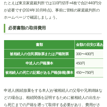
たとえば東京家庭裁判所では110円切手×4枚で合計440円分
が必要です(2024年10月時点)。事前に管轄の家庭裁判所の
ホームページで確認しましょう。
必要書類の取得費用
書類
金額の目安(1通あた
被相続人の住民票除票または戸籍附票
300〜400円
申述人の戸籍謄本
450円
被相続人の死亡の記載がある戸籍(除籍)謄本
450〜750円
申述人(相続放棄をする本人)が被相続人の父母や兄弟姉妹な
どの場合は、相続関係を証明するために被相続人の出生か
ら死亡までの戸籍を遡って取得する必要があり、費用がさ