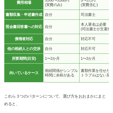
3,000〜5,000円
3〜5万円
費用相場
(実費のみ)
(実費含む)
書類収集・申述書作成
自分
司法書士
本人署名は必要
照会書回答書への対応
自分
(司法書士が文案作
債権者対応
自分
対応不可
他の相続人との交渉
自分
対応不可
所要期間(目安)
1〜2か月
1〜2か月
相続関係がシンプル
書類作業を任せた
向いているケース
時間に余裕がある
トラブルはない見
これら３つのパターンについて、選び方をおおまかにまと
めると、