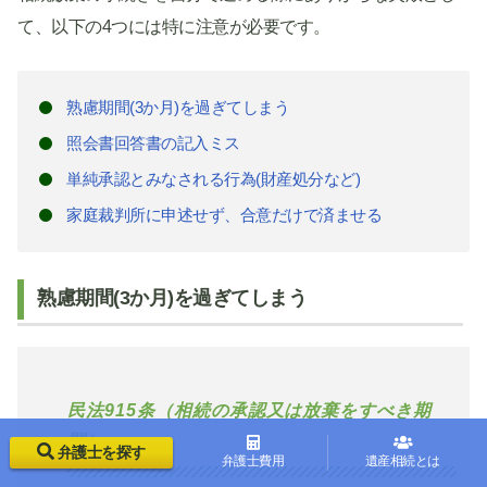
て、以下の4つには特に注意が必要です。
熟慮期間(3か月)を過ぎてしまう
照会書回答書の記入ミス
単純承認とみなされる行為(財産処分など)
家庭裁判所に申述せず、合意だけで済ませる
熟慮期間(3か月)を過ぎてしまう
民法915条（相続の承認又は放棄をすべき期
間）
弁護士を探す
弁護士費用
遺産相続とは