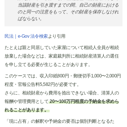
当該財産を引き渡すまでの間、自己の財産における
のと同一の注意をもって、その財産を保存しなけれ
ばならない。
民法｜e-Gov 法令検索
より引用
たとえば親と同居していた家屋について相続人全員が相続
放棄した場合などは、家庭裁判所に相続財産清算人の選任
を申し立てる必要が生じることがあります。
このケースでは、収入印紙800円・郵便切手1,000〜2,000円
程度・官報公告料5,582円が必要です。
さらに、相続財産から費用を捻出できない場合、清算人の
報酬や管理費用として
20〜100万円程度の予納金を求めら
れることがあります。
「現に占有」の解釈や予納金の要否は個別判断となるた