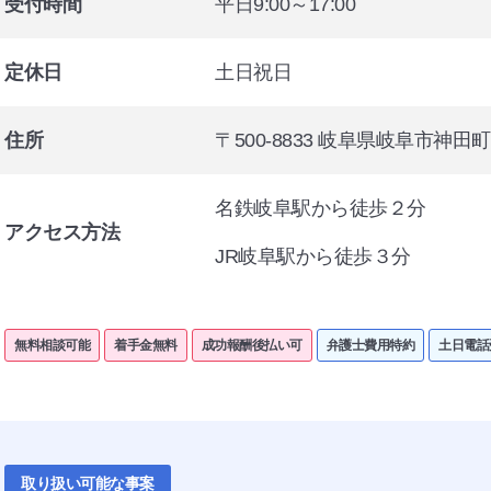
受付時間
平日9:00～17:00
定休日
土日祝日
住所
〒500-8833 岐阜県岐阜市神田
名鉄岐阜駅から徒歩２分
アクセス方法
JR岐阜駅から徒歩３分
無料相談可能
着手金無料
成功報酬後払い可
弁護士費用特約
土日電話
取り扱い可能な事案