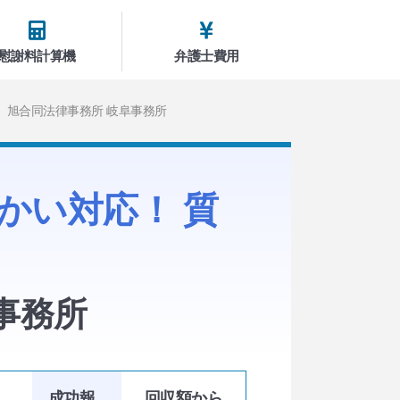
慰謝料計算機
弁護士費用
旭合同法律事務所 岐阜事務所
かい対応！ 質
事務所
と
成功報
回収額
から