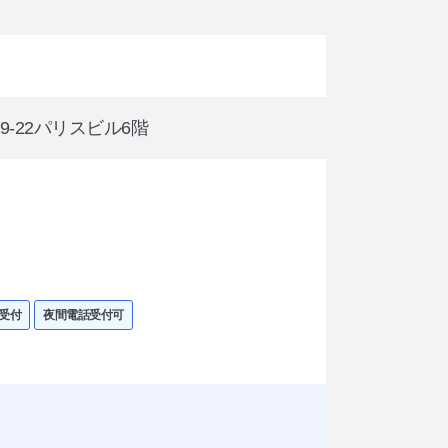
町9-22パリスビル6階
受付
夜間電話受付可