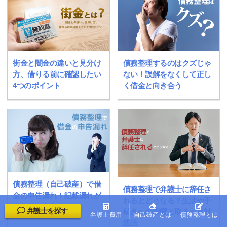
街金と闇金の違いと見分け
債務整理するのはクズじゃ
方、借りる前に確認したい
ない！誤解をなくして正し
4つのポイント
く借金と向き合う
債務整理（自己破産）で借
債務整理で弁護士に辞任さ
金の申告漏れ！記載漏れが
れるとどうなる？生活や手
あるとどうなる？
弁護士を探す
続きへの影響と取るべき対
弁護士費用
自己破産とは
債務整理とは
処法