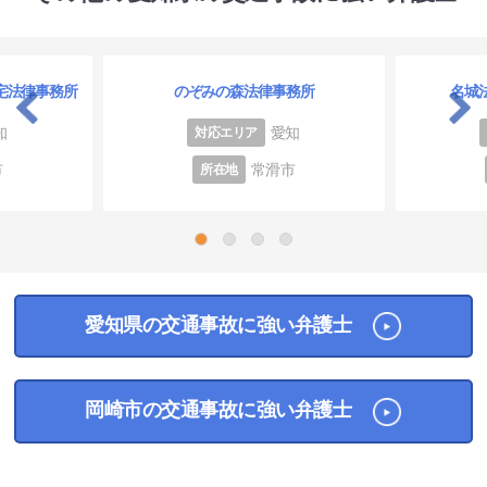
宅法律事務所
のぞみの森法律事務所
名城
知
愛知
対応エリア
市
常滑市
所在地
1
2
3
4
愛知県の交通事故に強い弁護士
岡崎市の交通事故に強い弁護士