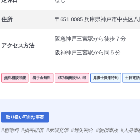
定休日
なし
住所
〒651-0085 兵庫県神戸市中央区八幡通
阪急神戸三宮駅から徒歩７分
アクセス方法
阪神神戸三宮駅から同５分
無料相談可能
着手金無料
成功報酬後払い可
弁護士費用特約
土日電話
取り扱い可能な事案
慰謝料
損害賠償
示談交渉
過失割合
物損事故
人身事