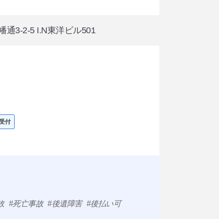
3-2-5 I.N東洋ビル501
受付
故
死亡事故
後遺障害
後払い可