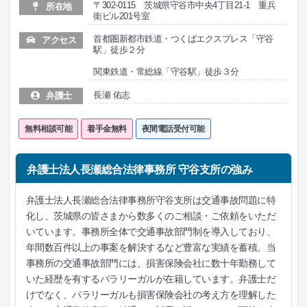
〒302-0115 茨城県守谷市中央4丁目21-1 重兵
所在地
衛ビル201号室
首都圏新都市鉄道・つくばエクスプレス「守谷
アクセス
駅」徒歩２分
関東鉄道・常総線「守谷駅」徒歩３分
長瀬 佑志
弁護士
無料相談可能
着手金無料
夜間電話受付可能
弁護士法人長瀬総合法律事務所 守谷支所の強み
弁護士法人長瀬総合法律事務所守谷支所は交通事故問題に特
化し、茨城県の皆さまから数多くのご相談・ご依頼をいただ
いています。事務所全体で交通事故部門制を導入しており、
年間数百件以上の事案を解決するなど豊富な実績を蓄積。当
事務所の交通事故部門には、損害保険会社に数十年勤務して
いた経歴を有するパラリーガルが在籍しています。弁護士だ
けでなく、パラリーガルも損害保険会社の考え方を理解した