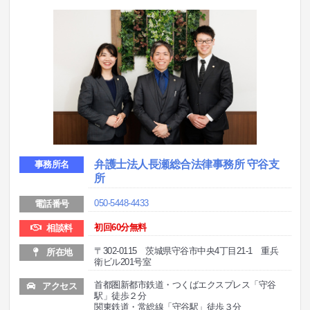
弁護士法人長瀬総合法律事務所 守谷支
事務所名
所
050-5448-4433
電話番号
初回60分無料
相談料
〒302-0115 茨城県守谷市中央4丁目21-1 重兵
所在地
衛ビル201号室
首都圏新都市鉄道・つくばエクスプレス「守谷
アクセス
駅」徒歩２分
関東鉄道・常総線「守谷駅」徒歩３分