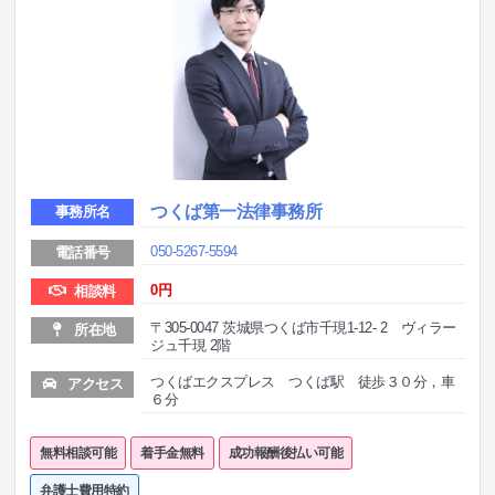
つくば第一法律事務所
事務所名
050-5267-5594
電話番号
0
円
相談料
〒305-0047 茨城県つくば市千現1-12- 2 ヴィラー
所在地
ジュ千現 2階
つくばエクスプレス つくば駅 徒歩３０分，車
アクセス
６分
無料相談可能
着手金無料
成功報酬後払い可能
弁護士費用特約