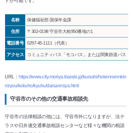
ドが可能です。
名称
保健福祉部 国保年金課
住所
〒302-0198 守谷市大柏950番地の1
電話番号
0297-45-1111（代表）
アクセス
コミュニティバス「モコバス」または関東鉄道バス「
URL：
https://www.city.moriya.ibaraki.jp/kurashi/hokennennkin
niryou/kokuho/kyuhu/daisannsya.html
守谷市のその他の交通事故相談先
守谷市の法律相談の他には、守谷市外になりますが、法テ
ラスや日弁連交通事故相談センターなど様々な機関の相談