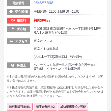
050-5267-5083
電話番号
平日9:30～21:00 土日9:30～18:00
受付時間
初回無料
相談料
※1
〒106-0032 東京都港区六本木一丁目8番7号 MFP
所在地
R六本木麻布台ビル11階
東京オフィス
アクセス
東京メトロ南北線
[六本木一丁目]2番出口より徒歩3分
ベリーベスト弁護士法人(第一東京弁護士会）主
弁護士
事務所 ベリーベスト法律事務所
※1 弁護士費用特約がある場合相談料を保険会社からいただきますが、お客
様の負担はありません。
※2 後遺障害の異議申立、第三者機関や訴訟に移行した場合等には着手金を
いただきます。弁護士費用特約がある場合着手金を保険会社からいただきま
すがお客様の負担は原則としてありません。
無料相談可能※1
着手金無料※2
成功報酬後払い可能