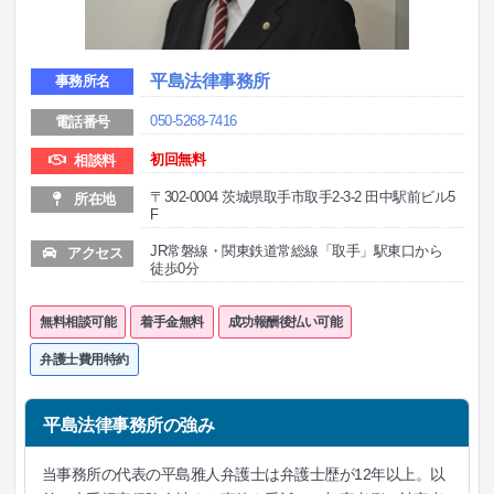
平島法律事務所
事務所名
050-5268-7416
電話番号
初回無料
相談料
〒302-0004 茨城県取手市取手2-3-2 田中駅前ビル5
所在地
F
JR常磐線・関東鉄道常総線「取手」駅東口から
アクセス
徒歩0分
無料相談可能
着手金無料
成功報酬後払い可能
弁護士費用特約
平島法律事務所の強み
当事務所の代表の平島雅人弁護士は弁護士歴が12年以上。以