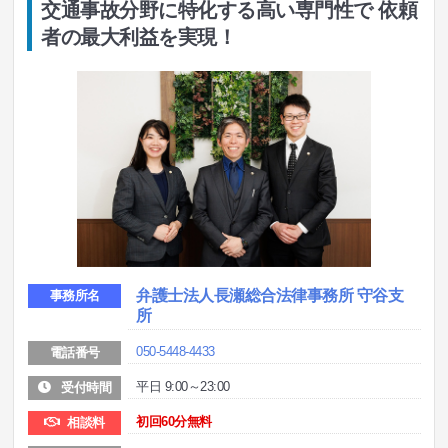
交通事故分野に特化する高い専門性で 依頼
者の最大利益を実現！
弁護士法人長瀬総合法律事務所 守谷支
事務所名
所
050-5448-4433
電話番号
平日 9:00～23:00
受付時間
初回60分無料
相談料