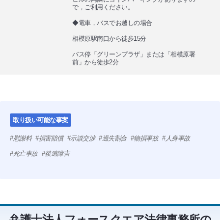
で，ご利用ください。
◆電車，バスでお越しの場合
相模原駅南口から徒歩15分
バス停「グリーンプラザ」または「相模原署
前」から徒歩2分
取り扱い可能な事案
慰謝料
損害賠償
示談交渉
過失割合
物損事故
人身事故
死亡事故
後遺障害
弁護士法人フォースクエア法律事務所の