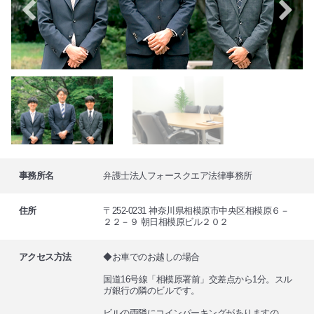
事務所名
弁護士法人フォースクエア法律事務所
住所
〒252-0231 神奈川県相模原市中央区相模原６－
２２－９ 朝日相模原ビル２０２
アクセス方法
◆お車でのお越しの場合
国道16号線「相模原署前」交差点から1分。スル
ガ銀行の隣のビルです。
ビルの両隣にコインパーキングがありますの