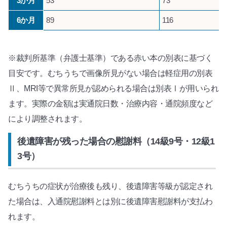
3か月
53
73
6か月
89
116
※裁判所基準（弁護士基準）である赤い本の別表に基づく
目安です。むちうちで画像所見がない場合は軽症用の別表
Ⅱ、MRI等で異常所見が認められる場合は別表Ⅰが用いられ
ます。実際の金額は実通院日数・治療内容・通院頻度など
により調整されます。
後遺障害が残った場合の慰謝料（14級9号・12級1
3号）
むちうちの症状が治療後も残り、後遺障害等級が認定され
た場合は、入通院慰謝料とは別に後遺障害慰謝料が支払わ
れます。