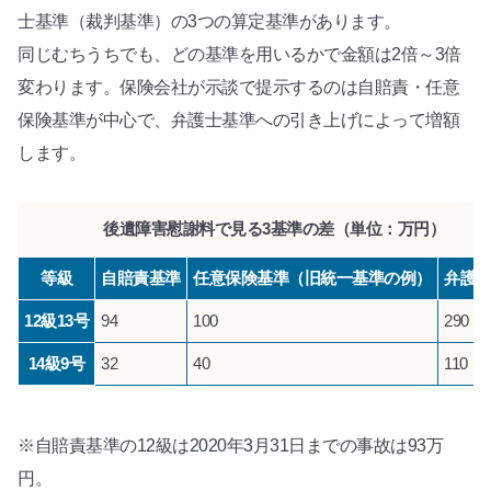
士基準（裁判基準）の3つの算定基準があります。
同じむちうちでも、どの基準を用いるかで金額は2倍～3倍
変わります。保険会社が示談で提示するのは自賠責・任意
保険基準が中心で、弁護士基準への引き上げによって増額
します。
後遺障害慰謝料で見る3基準の差（単位：万円）
等級
自賠責基準
任意保険基準（旧統一基準の例）
弁護
12級13号
94
100
290
14級9号
32
40
110
※自賠責基準の12級は2020年3月31日までの事故は93万
円。