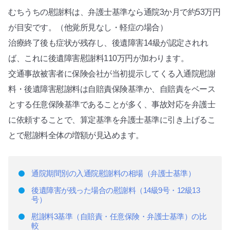
むちうちの慰謝料は、弁護士基準なら通院3か月で約53万円
が目安です。（他覚所見なし・軽症の場合）
治療終了後も症状が残存し、後遺障害14級が認定されれ
ば、これに後遺障害慰謝料110万円が加わります。
交通事故被害者に保険会社が当初提示してくる入通院慰謝
料・後遺障害慰謝料は自賠責保険基準か、自賠責をベース
とする任意保険基準であることが多く、事故対応を弁護士
に依頼することで、算定基準を弁護士基準に引き上げるこ
とで慰謝料全体の増額が見込めます。
通院期間別の入通院慰謝料の相場（弁護士基準）
後遺障害が残った場合の慰謝料（14級9号・12級13
号）
慰謝料3基準（自賠責・任意保険・弁護士基準）の比
較