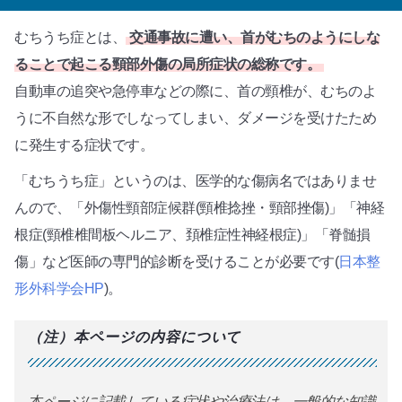
むちうち症とは、
交通事故に遭い、首がむちのようにしな
ることで起こる頸部外傷の局所症状の総称です。
自動車の追突や急停車などの際に、首の頸椎が、むちのよ
うに不自然な形でしなってしまい、ダメージを受けたため
に発生する症状です。
「むちうち症」というのは、医学的な傷病名ではありませ
んので、「外傷性頸部症候群(頸椎捻挫・頸部挫傷)」「神経
根症(頸椎椎間板ヘルニア、頚椎症性神経根症)」「脊髄損
傷」など医師の専門的診断を受けることが必要です(
日本整
形外科学会HP
)。
（注）本ページの内容について
本ページに記載している症状や治療法は、一般的な知識