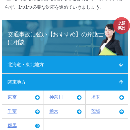
らず、1つ1つ必要な対応を進めていきましょう。
交通
事故
交通事故に強い【おすすめ】の弁護士
に相談
北海道・東北地方
関東地方
東京
神奈川
埼玉
千葉
栃木
茨城
群馬