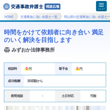
HOME
交通事故に強い弁護士一覧
岡山県の交通事故に強い弁護士
時間をかけて依頼者に向き合い 満足
のいく解決を目指します
みずおか法律事務所
0
0
相談料
着手金
円
円
成功報酬
回収額
から
-
夜間相談
土日対応
可能