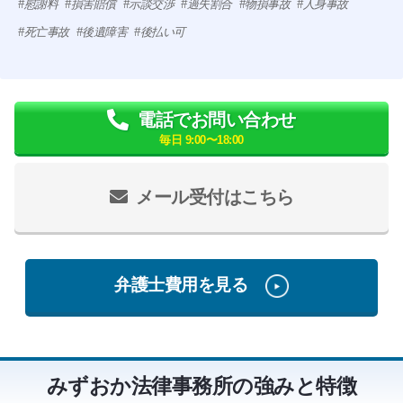
慰謝料
損害賠償
示談交渉
過失割合
物損事故
人身事故
死亡事故
後遺障害
後払い可
電話でお問い合わせ
毎日 9:00〜18:00
メール受付はこちら
弁護士費用を見る
みずおか法律事務所の強みと特徴