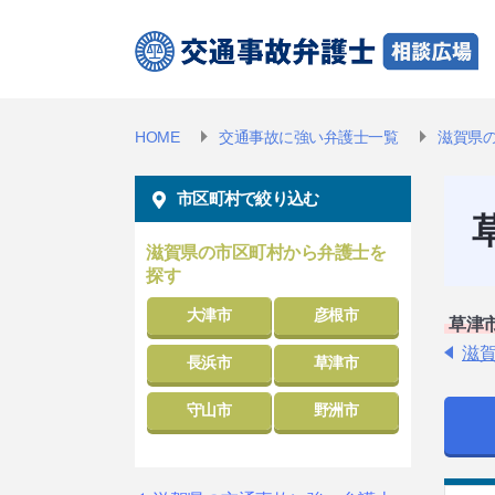
HOME
交通事故に強い弁護士一覧
滋賀県
市区町村で絞り込む
滋賀県の市区町村から弁護士を
探す
大津市
彦根市
草津
滋
長浜市
草津市
守山市
野洲市