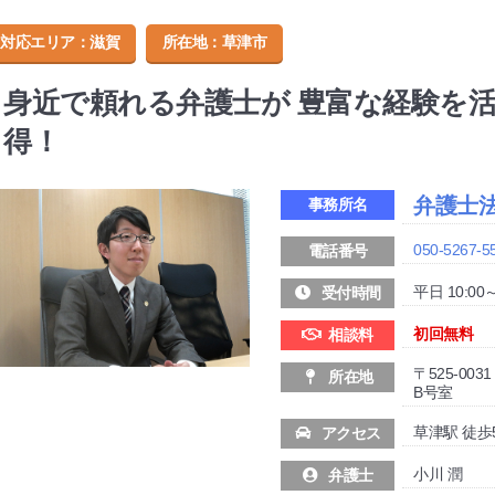
対応エリア：滋賀
所在地：
草津市
身近で頼れる弁護士が 豊富な経験を
得！
弁護士
事務所名
050-5267-5
電話番号
平日 10:00～
受付時間
初回無料
相談料
〒525-0
所在地
B号室
草津駅 徒歩
アクセス
小川 潤
弁護士