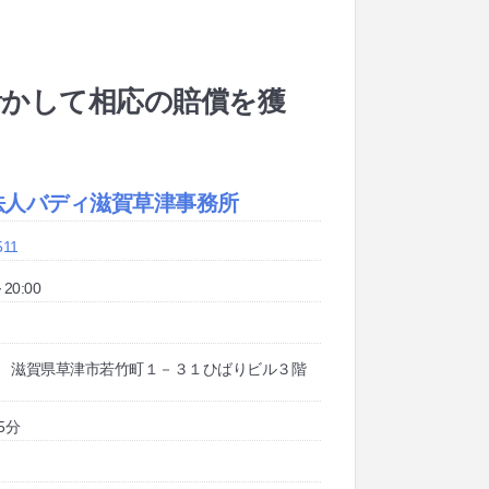
活かして相応の賠償を獲
法人バディ滋賀草津事務所
511
20:00
031 滋賀県草津市若竹町１－３１ひばりビル３階
5分