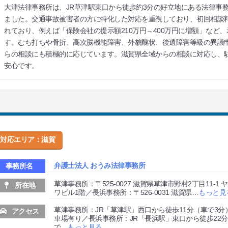
大津法律事務所は、JR草津駅東口から徒歩約3分の好立地にある法律事
ました。交通事故被害者の方に特化した対応を重視しており、初回相談
れており、例えば「保険会社の提示額210万円→400万円に増額」など
す。むち打ちや骨折、高次脳機能障害、外貌醜状、後遺障害等級の異議
らの相談にも積極的に応じています。滋賀県全域からの相談に対応し、
安心です。
対応エリア：滋賀
弁護士法人 おうみ法律事務所
事務所名
草津事務所：〒525-0027 滋賀県草津市野村2丁目11-1 
所在地
ワビル1階／長浜事務所：〒526-0031 滋賀県
…
もっと見
草津事務所：JR「草津駅」西口から徒歩11分（車で3分
アクセス
車場有り／長浜事務所：JR「長浜駅」東口から徒歩22
で
…
もっと見る