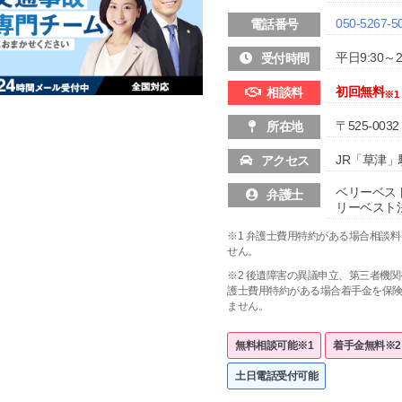
050-5267-5
電話番号
平日9:30～21
受付時間
初回無料
相談料
※1
〒525-00
所在地
JR「草津」
アクセス
ベリーベス
弁護士
リーベスト
※1 弁護士費用特約がある場合相談
せん。
※2 後遺障害の異議申立、第三者機
護士費用特約がある場合着手金を保
ません。
無料相談可能※1
着手金無料※2
土日電話受付可能