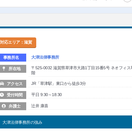
対応エリア：滋賀
大津法律事務所
事務所名
〒525-0032 滋賀県草津市大路1丁目15番5号 ネオフィス
所在地
階
JR「草津駅」東口から徒歩3分
アクセス
平日 9:30～18:30
受付時間
辻井 康喜
弁護士
大津法律事務所の強み