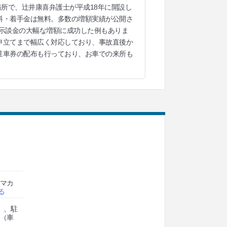
務所で、辻井康喜弁護士が平成18年に開設し
料・着手金は無料。多数の増額実績が公開さ
、示談金の大幅な増額に成功した例もありま
申立てまで幅広く対応しており、事故直後か
駐車券の配布も行っており、お車での来所も
ヤマカ
る
）、駐
分（車