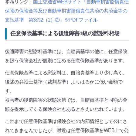
参考リンク：
国土交通省WEBサイト「自動車損害賠償責任
保険の保険金等及び自動車損害賠償責任共済の共済金等の
支払基準 第3の2（1）②」※PDFファイル
任意保険基準による後遺障害1級の慰謝料相場
後遺障害の慰謝料基準には、自賠責基準の他に、任意保険
を扱う保険会社が個別に定める任意保険基準があります。
任意保険基準による慰謝料は、自賠責基準より少し高く、
後述の弁護士基準（裁判基準）よりはるかに低い金額で
す。
被害者の後遺障害の状態次第では、自賠責基準と同額の金
額を提示してくる保険会社もあるとさえいわれています。
これまで任意保険基準は保険会社の内部情報として公にさ
れてきませんでしたが、最近は任意保険基準をWEB上で公