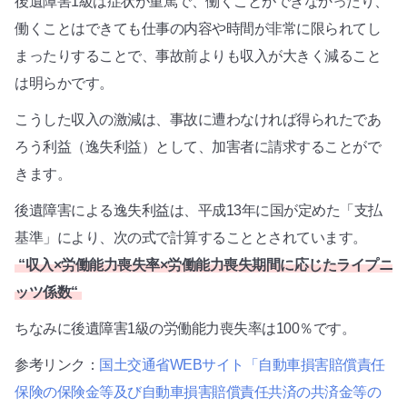
後遺障害1級は症状が重篤で、働くことができなかったり、
働くことはできても仕事の内容や時間が非常に限られてし
まったりすることで、事故前よりも収入が大きく減ること
は明らかです。
こうした収入の激減は、事故に遭わなければ得られたであ
ろう利益（逸失利益）として、加害者に請求することがで
きます。
後遺障害による逸失利益は、平成13年に国が定めた「支払
基準」により、次の式で計算することとされています。
“収入×労働能力喪失率×労働能力喪失期間に応じたライプニ
ッツ係数“
ちなみに後遺障害1級の労働能力喪失率は100％です。
参考リンク：
国土交通省WEBサイト「自動車損害賠償責任
保険の保険金等及び自動車損害賠償責任共済の共済金等の