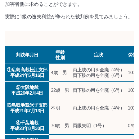
加害者側に求めることができます。
実際に1級の逸失利益が争われた裁判例を見てみましょう。
年齢
判決年月日
症状
労働
性別
①広島高裁松江支部
両上肢の用を全廃（4号）
4歳 男
100
平成24年5月16日
両下肢の用を全廃（6号）
②大阪地裁
32歳 男
両下肢の用を全廃（6号）
100
平成26年2月4日
③鳥取地裁米子支部
不明
両上肢の用を全廃（4号）
100
平成21年7月13日
④千葉地裁
70歳 男
両眼失明（1号）
0％（
平成28年8月30日