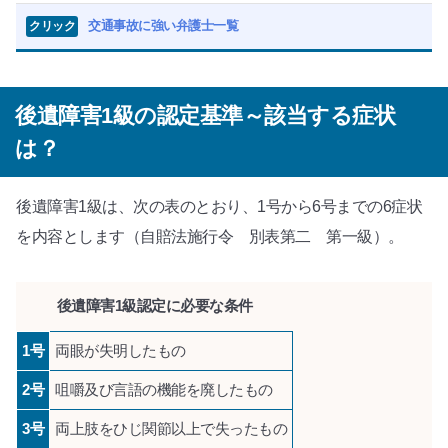
交通事故に強い弁護士一覧
クリック
後遺障害1級の認定基準～該当する症状
は？
後遺障害1級は、次の表のとおり、1号から6号までの6症状
を内容とします（自賠法施行令 別表第二 第一級）。
後遺障害1級認定に必要な条件
1号
両眼が失明したもの
2号
咀嚼及び言語の機能を廃したもの
3号
両上肢をひじ関節以上で失ったもの