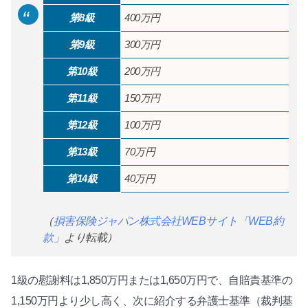
第8級
400万円
第9級
300万円
第10級
200万円
第11級
150万円
第12級
100万円
第13級
70万円
第14級
40万円
（
損害保険ジャパン株式会社WEBサイト「WEB約
款」
より転載）
1級の慰謝料は1,850万円または1,650万円で、自賠責基準の
1,150万円より少し高く、次に紹介する弁護士基準（裁判基