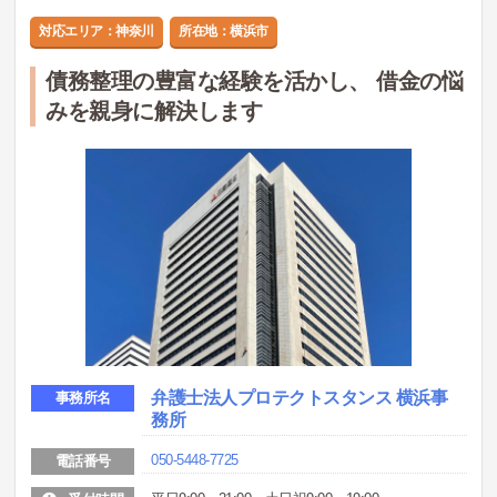
対応エリア：神奈川
所在地：横浜市
債務整理の豊富な経験を活かし、 借金の悩
みを親身に解決します
弁護士法人プロテクトスタンス 横浜事
事務所名
務所
050-5448-7725
電話番号