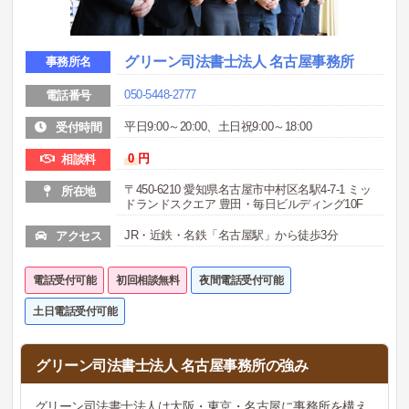
グリーン司法書士法人 名古屋事務所
事務所名
050-5448-2777
電話番号
平日9:00～20:00、土日祝9:00～18:00
受付時間
0
円
相談料
〒450-6210 愛知県名古屋市中村区名駅4-7-1 ミッ
所在地
ドランドスクエア 豊田・毎日ビルディング10F
JR・近鉄・名鉄「名古屋駅」から徒歩3分
アクセス
電話受付可能
初回相談無料
夜間電話受付可能
土日電話受付可能
グリーン司法書士法人 名古屋事務所の強み
グリーン司法書士法人は大阪・東京・名古屋に事務所を構え