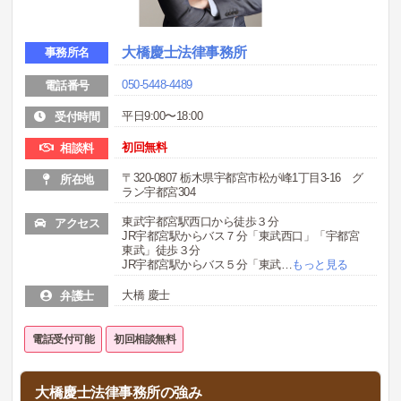
大橋慶士法律事務所
事務所名
050-5448-4489
電話番号
平日9:00〜18:00
受付時間
初回無料
相談料
〒320-0807 栃木県宇都宮市松が峰1丁目3-16 グ
所在地
ラン宇都宮304
東武宇都宮駅西口から徒歩３分
アクセス
JR宇都宮駅からバス７分「東武西口」「宇都宮
東武」徒歩３分
JR宇都宮駅からバス５分「東武
…
もっと見る
大橋 慶士
弁護士
電話受付可能
初回相談無料
大橋慶士法律事務所の強み