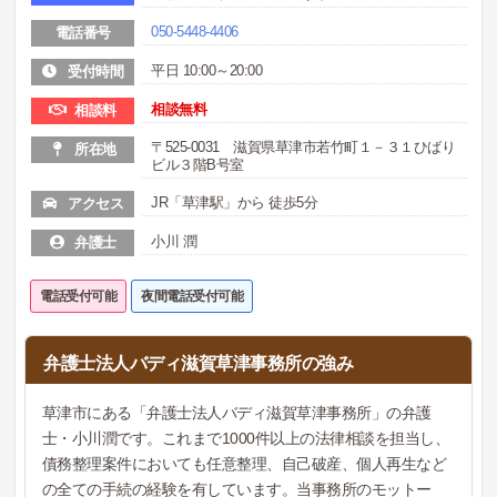
050-5448-4406
電話番号
平日 10:00～20:00
受付時間
相談無料
相談料
〒525-0031 滋賀県草津市若竹町１－３１ひばり
所在地
ビル３階B号室
JR「草津駅」から 徒歩5分
アクセス
小川 潤
弁護士
電話受付可能
夜間電話受付可能
弁護士法人バディ滋賀草津事務所の強み
草津市にある「弁護士法人バディ滋賀草津事務所」の弁護
士・小川潤です。これまで1000件以上の法律相談を担当し、
債務整理案件においても任意整理、自己破産、個人再生など
の全ての手続の経験を有しています。当事務所のモットー