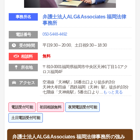
弁護士法人ALG&Associates 福岡法律
事務所名
事務所
050-5448-4492
電話番号
平日9:30～20:00、土日祝9:30～18:30
受付時間
無料
相談料
〒810-0001福岡県福岡市中央区天神1丁目1-1アク
所在地
ロス福岡4F
空港線「天神駅」16番出口より徒歩約3分
アクセス
天神大牟田線「西鉄福岡（天神）駅」徒歩約10分
七隈線「天神南駅」5番出口より
…
もっと見る
電話受付可能
初回相談無料
夜間電話受付可能
土日電話受付可能
弁護士法人ALG&Associates 福岡法律事務所の強み