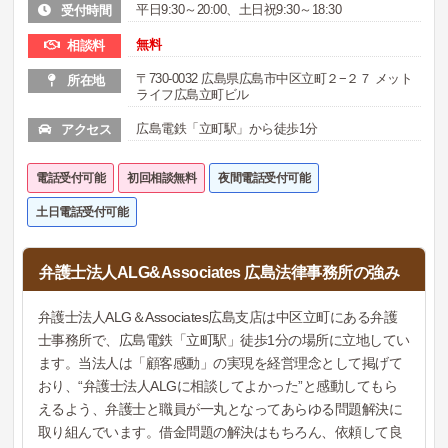
平日9:30～20:00、土日祝9:30～18:30
受付時間
無料
相談料
〒730-0032 広島県広島市中区立町２−２７ メット
所在地
ライフ広島立町ビル
広島電鉄「立町駅」から徒歩1分
アクセス
電話受付可能
初回相談無料
夜間電話受付可能
土日電話受付可能
弁護士法人ALG&Associates 広島法律事務所の強み
弁護士法人ALG＆Associates広島支店は中区立町にある弁護
士事務所で、広島電鉄「立町駅」徒歩1分の場所に立地してい
ます。当法人は「顧客感動」の実現を経営理念として掲げて
おり、“弁護士法人ALGに相談してよかった”と感動してもら
えるよう、弁護士と職員が一丸となってあらゆる問題解決に
取り組んでいます。借金問題の解決はもちろん、依頼して良