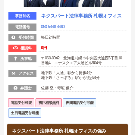
ネクスパート法律事務所 札幌オフィス
事務所名
050-5448-4460
電話番号
毎日24時間
受付時間
0
円
相談料
〒060-0042 北海道札幌市中央区大通西6丁目10
所在地
番地4 エナスクエア大通ビル904号
地下鉄「大通」駅から徒歩4分
アクセス
地下鉄「さっぽろ」駅から徒歩8分
佐藤 塁・寺垣 俊介
弁護士
電話受付可能
初回相談無料
夜間電話受付可能
土日電話受付可能
ネクスパート法律事務所 札幌オフィスの強み