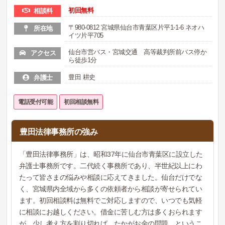
初回無料
相談料
〒980-0812 宮城県仙台市青葉区片平1-1-6 ネオハ
所在地
イツ片平705
仙台市営バス・宮城交通 高等裁判所前バス停か
アクセス
ら徒歩1分
豊田 耕史
弁護士
電話受付可能
初回相談無料
豊田法律事務所の強み
「豊田法律事務所」は、昭和37年に仙台市青葉区に設立した
弁護士事務所です。二代続く事務所であり、半世紀以上にわ
たって皆さまの悩みや相談に応えてきました。仙台だけでな
く、宮城県内全域から多くの依頼者から相談が寄せられてい
ます。初回相談料は無料でご対応しますので、いつでも気軽
に相談にお越しください。借金に苦しむ方は多くおられます
が、少し考え方を割り切れば、たかがお金の問題…というこ