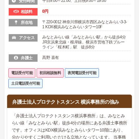
平日9:00～21:00、土日祝9:00～19:00
受付時間
0
円
相談料
〒220-0012 神奈川県横浜市西区みなとみらい3-3-
所在地
1 KDX横浜みなとみらいタワー10F
みなとみらい線「みなとみらい駅」から徒歩4分
アクセス
JR京浜東北線・根岸線、横浜市営地下鉄ブルー
ライン「桜木町」駅 徒歩8分
髙野 喜有
弁護士
電話受付可能
初回相談無料
夜間電話受付可能
土日電話受付可能
弁護士法人プロテクトスタンス 横浜事務所の強み
「弁護士法人プロテクトスタンス横浜事務所」は、みなとみ
らい線「みなとみらい駅」徒歩4分の場所にある弁護士事務所
です。オフィスはKDX横浜みなとみらいタワー10階にあり、
分かりやすくご利用いただける立地となっています。 当事務