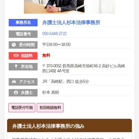
弁護士法人杉本法律事務所
事務所名
050-5448-2722
電話番号
平日9:00〜18:00
受付時間
無料
相談料
〒370-0052 群馬県高崎市旭町46-2 高砂ビル高崎
所在地
西口4階 4A号室
JR「高崎駅」西口 徒歩5分
アクセス
杉本 真樹
弁護士
電話受付可能
初回相談無料
弁護士法人杉本法律事務所の強み