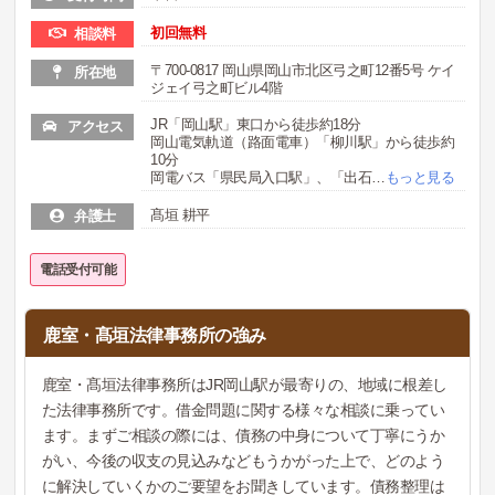
初回無料
相談料
〒700-0817 岡山県岡山市北区弓之町12番5号 ケイ
所在地
ジェイ弓之町ビル4階
JR「岡山駅」東口から徒歩約18分
アクセス
岡山電気軌道（路面電車）「柳川駅」から徒歩約
10分
岡電バス「県民局入口駅」、「出石
…
もっと見る
髙垣 耕平
弁護士
電話受付可能
鹿室・髙垣法律事務所の強み
鹿室・髙垣法律事務所はJR岡山駅が最寄りの、地域に根差し
た法律事務所です。借金問題に関する様々な相談に乗ってい
ます。まずご相談の際には、債務の中身について丁寧にうか
がい、今後の収支の見込みなどもうかがった上で、どのよう
に解決していくかのご要望をお聞きしています。債務整理は