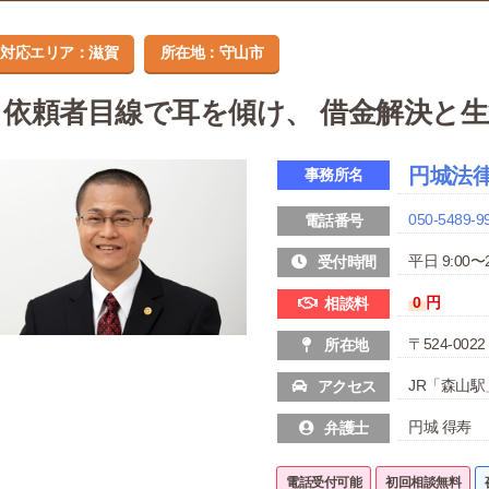
対応エリア：滋賀
所在地：守山市
依頼者目線で耳を傾け、 借金解決と
円城法
事務所名
050-5489-9
電話番号
平日 9:00〜2
受付時間
0
円
相談料
〒524-00
所在地
JR「森山駅
アクセス
円城 得寿
弁護士
電話受付可能
初回相談無料