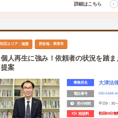
詳細はこちら
対応エリア：滋賀
所在地：草津市
個人再生に強み！依頼者の状況を踏ま
提案
大津法
事務所名
050-5448-4
電話番号
平日9：30～
受付時間
初回60分無
相談料