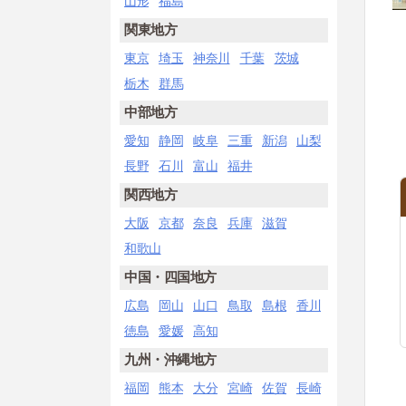
山形
福島
関東地方
東京
埼玉
神奈川
千葉
茨城
栃木
群馬
中部地方
愛知
静岡
岐阜
三重
新潟
山梨
長野
石川
富山
福井
関西地方
大阪
京都
奈良
兵庫
滋賀
和歌山
中国・四国地方
広島
岡山
山口
鳥取
島根
香川
徳島
愛媛
高知
九州・沖縄地方
福岡
熊本
大分
宮崎
佐賀
長崎