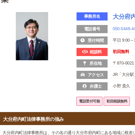
大分府
事務所名
050-5448-4
電話番号
平日 9:00～1
受付時間
初回無料
相談料
〒870-00
所在地
JR「大分駅
アクセス
小野 貴久
弁護士
電話受付可能
初回相談無料
大分府内町法律事務所の強み
大分府内町法律事務所は、その名の通り大分市府内町にある地域に根差