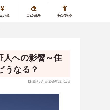
払い金
自己破産
特定調停
？
証人への影響～住
どうなる？
最終更新日:2025年02月13日