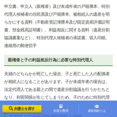
申立書、申立人（親権者）及び未成年者の戸籍謄本、特別
代理人候補者の住民票及び戸籍謄本、被相続人の遺産を明
らかにする資料（不動産登記簿謄本及び固定資産評価証明
書、預金残高証明書）、利益相反に関する資料（遺産分割
協議書案など）、特別代理人候補者の承諾書、収入印紙、
連絡用の郵便切手
親権者と子の利益相反行為に必要な特別代理人
夫婦のどちらかが死亡した場合、子と死亡した人の配偶者
が相続人になることがあります。子が未成年者の場合は、
法定代理人である親との間で遺産分割協議を行うかたちと
なり、利害関係が生じてしまうため、子のために特別代理
人が必要となります。
弁護士を探す
弁護士費用
遺産相続とは
被相続人の所得税準確定申告と納税