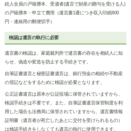
続人全員の戸籍謄本、受遺者(遺言で財産の贈与を受ける人)
の戸籍謄本・申立て費用（遺言書1通につき収入印紙800
円・連絡用の郵便切手）
検認は遺言の執行に必要
遺言書の検認は、家庭裁判所で遺言書の存在を相続人に知
らせ、偽造や変造を防止する手続きです。
自筆証書遺言と秘密証書遺言は、銀行預金の相続や不動産
の登記などをするために検認が必要となります。
公正証書遺言は原本が公証役場に保管されていますから、
検認手続きは不要です。また、自筆証書遺言保管制度を利
用した場合も法務局に保管されていますから、遺言書情報
証明書（遺言者が死亡したあとに交付を受けられるもの）
は検認手続きをしなくても遺言の執行に使用できます。