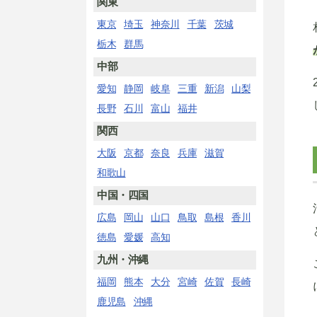
関東
東京
埼玉
神奈川
千葉
茨城
栃木
群馬
中部
愛知
静岡
岐阜
三重
新潟
山梨
長野
石川
富山
福井
関西
大阪
京都
奈良
兵庫
滋賀
和歌山
中国・四国
広島
岡山
山口
鳥取
島根
香川
徳島
愛媛
高知
九州・沖縄
福岡
熊本
大分
宮崎
佐賀
長崎
鹿児島
沖縄