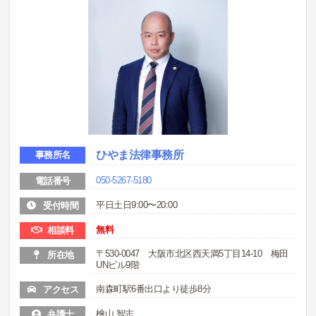
ひやま法律事務所
事務所名
050-5267-5180
電話番号
平日土日9:00〜20:00
受付時間
無料
相談料
〒530-0047 大阪市北区西天満5丁目14-10 梅田
所在地
UNビル9階
南森町駅6番出口より徒歩8分
アクセス
檜山 智志
弁護士