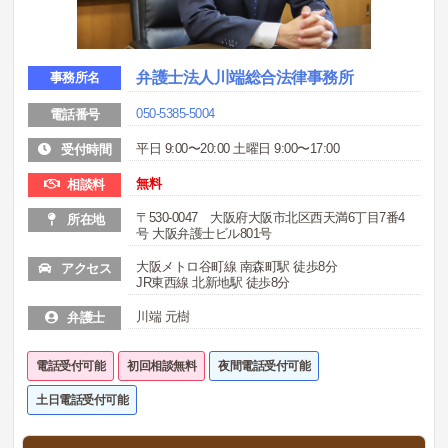
弁護士法人川端総合法律事務所
事務所名
050-5385-5004
電話番号
平日 9:00〜20:00 土曜日 9:00〜17:00
受付時間
無料
相談料
〒530-0047 大阪府大阪市北区西天満6丁目7番4
所在地
号 大阪弁護士ビル801号
大阪メトロ谷町線 南森町駅 徒歩8分
アクセス
JR東西線 北新地駅 徒歩8分
川端 元樹
弁護士
電話受付可能
初回相談無料
夜間電話受付可能
土日電話受付可能