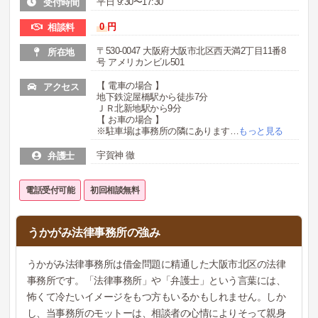
平日 9:30〜17:30
受付時間
0
円
相談料
〒530-0047 大阪府大阪市北区西天満2丁目11番8
所在地
号 アメリカンビル501
【 電車の場合 】
アクセス
地下鉄淀屋橋駅から徒歩7分
ＪＲ北新地駅から9分
【 お車の場合 】
※駐車場は事務所の隣にあります
…
もっと見る
宇賀神 徹
弁護士
電話受付可能
初回相談無料
うかがみ法律事務所の強み
うかがみ法律事務所は借金問題に精通した大阪市北区の法律
事務所です。「法律事務所」や「弁護士」という言葉には、
怖くて冷たいイメージをもつ方もいるかもしれません。しか
し、当事務所のモットーは、相談者の心情によりそって親身