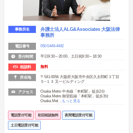
弁護士法人ALG&Associates 大阪法律
事務所名
事務所
050-5448-4492
電話番号
平日9:30～20:00、土日祝9:30～18:30
受付時間
無料
相談料
〒541-0056 大阪府大阪市中央区久太郎町３丁目
所在地
５−１３ 又一ビルディング
Osaka Metro 中央線「本町駅」徒歩2分
アクセス
Osaka Metro 御堂筋線「本町駅」徒歩3分
Osaka Met
…
もっと見る
電話受付可能
初回相談無料
夜間電話受付可能
土日電話受付可能