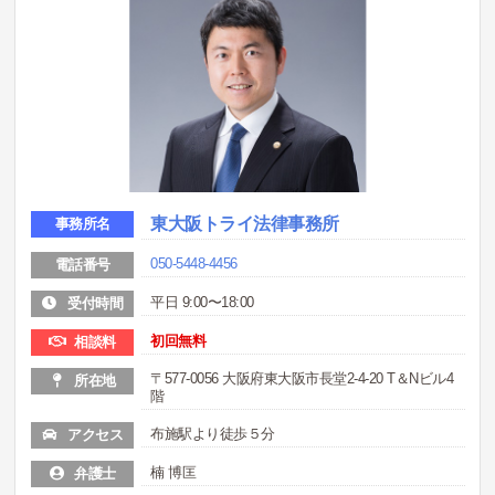
東大阪トライ法律事務所
事務所名
050-5448-4456
電話番号
平日 9:00〜18:00
受付時間
初回無料
相談料
〒577-0056 大阪府東大阪市長堂2-4-20 T＆Nビル4
所在地
階
布施駅より徒歩５分
アクセス
楠 博匡
弁護士