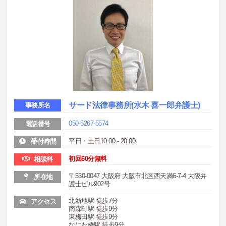
サード法律事務所(水木 喜一郎弁護士)
事務所名
050-5267-5574
電話番号
平日・土日10:00 - 20:00
受付時間
初回60分無料
相談料
〒530-0047 大阪府 大阪市北区西天満6-7-4 大阪弁
所在地
護士ビル902号
北新地駅 徒歩7分
アクセス
南森町駅 徒歩9分
東梅田駅 徒歩9分
なにわ橋駅 徒歩9分