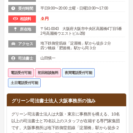
平日9:00〜20:00 土曜・日曜10:00〜17:00
受付時間
0
円
相談料
〒541-0043 大阪府大阪市中央区高麗橋4丁目5番
所在地
2号高麗橋ウエストビル2階
地下鉄御堂筋線「淀屋橋」駅から徒歩２分
アクセス
四ツ橋線「肥後橋」駅から同３分
山田愼一
司法書士
電話受付可能
初回相談無料
夜間電話受付可能
土日電話受付可能
グリーン司法書士法人 大阪事務所の強み
グリーン司法書士法人は大阪・東京に事務所を構える、10名
以上の司法書士と70名以上のスタッフが在籍する専門家集団
です。大阪事務所は地下鉄御堂筋線「淀屋橋」駅から徒歩２