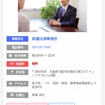
家藤法律事務所
事務所名
050-5267-5858
電話番号
毎日9:00 〜 22:00
受付時間
無料
相談料
〒556-0016 大阪府大阪市浪速区元町1-5-7 ナン
所在地
バプラザビル10階
地下鉄・ＪＲ・近鉄・南海・阪神各線難波駅より
アクセス
徒歩2分
家藤 卓也
弁護士