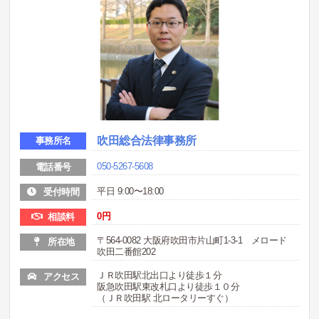
吹田総合法律事務所
事務所名
050-5267-5608
電話番号
平日 9:00〜18:00
受付時間
0
円
相談料
〒564-0082 大阪府吹田市片山町1-3-1 メロード
所在地
吹田二番館202
ＪＲ吹田駅北出口より徒歩１分
アクセス
阪急吹田駅東改札口より徒歩１０分
（ＪＲ吹田駅 北ロータリーすぐ）