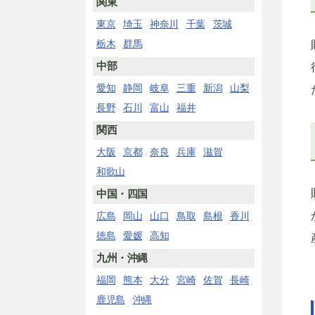
関東
東京
埼玉
神奈川
千葉
茨城
栃木
群馬
中部
愛知
静岡
岐阜
三重
新潟
山梨
長野
石川
富山
福井
関西
大阪
京都
奈良
兵庫
滋賀
和歌山
中国・四国
広島
岡山
山口
鳥取
島根
香川
徳島
愛媛
高知
九州・沖縄
福岡
熊本
大分
宮崎
佐賀
長崎
鹿児島
沖縄