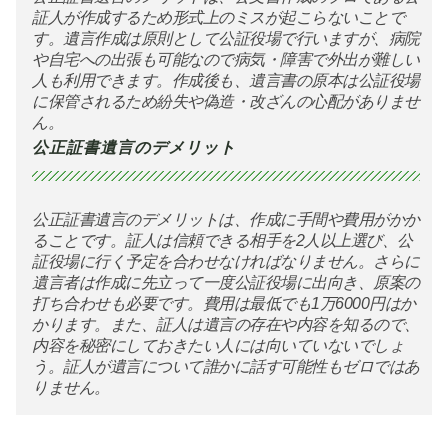
証人が作成するため形式上のミスが起こらないことで
す。遺言作成は原則として公証役場で行いますが、病院
や自宅への出張も可能なので病気・障害で外出が難しい
人も利用できます。作成後も、遺言書の原本は公証役場
に保管されるため紛失や偽造・改ざんの心配がありませ
ん。
公正証書遺言のデメリット
公正証書遺言のデメリットは、作成に手間や費用がかか
ることです。証人は信頼できる相手を2人以上選び、公
証役場に行く予定を合わせなければなりません。さらに
遺言者は作成に先立って一度公証役場に出向き、原案の
打ち合わせも必要です。費用は最低でも1万6000円はか
かります。また、証人は遺言の存在や内容を知るので、
内容を秘密にしておきたい人には向いていないでしょ
う。証人が遺言について誰かに話す可能性もゼロではあ
りません。