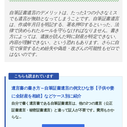
自筆証書遺言のデメリットは、たった1つの小さなミス
でも遺言が無効となってしまうことです。自筆証書遺言
は、作成年月日を明記する、署名押印するといった、法
律で決められたルールを守らなければなりません。書き
方によっては、遺族が読んだ時に財産が特定できない、
内容が理解できない、という恐れもあります。さらに自
宅で保管するため紛失や偽造・改ざんの可能性もゼロで
はないのです。
こちらも読まれています
遺言書の書き方～自筆証書遺言の例文ひな形【子供や妻
に全財産を相続】などケース別に紹介
自分で書く遺言書である自筆証書遺言は、他の2つの遺言（公正
証書遺言・秘密証書遺言）と違って証人が不要です。費用もかか
らな...