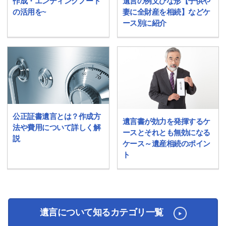
作成・エンディングノート
遺言の例文ひな形【子供や
の活用を~
妻に全財産を相続】などケ
ース別に紹介
公正証書遺言とは？作成方
遺言書が効力を発揮するケ
法や費用について詳しく解
ースとそれとも無効になる
説
ケース～遺産相続のポイン
ト
遺言について知るカテゴリ一覧