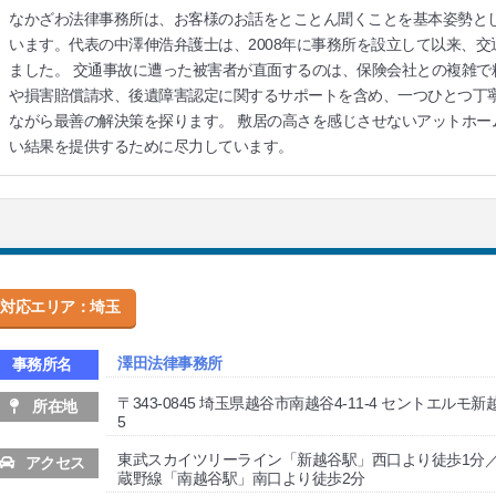
なかざわ法律事務所は、お客様のお話をとことん聞くことを基本姿勢と
います。代表の中澤伸浩弁護士は、2008年に事務所を設立して以来、
ました。 交通事故に遭った被害者が直面するのは、保険会社との複雑で
や損害賠償請求、後遺障害認定に関するサポートを含め、一つひとつ丁
ながら最善の解決策を探ります。 敷居の高さを感じさせないアットホー
い結果を提供するために尽力しています。
対応エリア：埼玉
澤田法律事務所
事務所名
〒343-0845 埼玉県越谷市南越谷4-11-4 セントエルモ新
所在地
5
東武スカイツリーライン「新越谷駅」西口より徒歩1分／
アクセス
蔵野線「南越谷駅」南口より徒歩2分