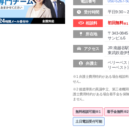
050-5267-5
電話番号
平日9:30～21
受付時間
初回無料
相談料
※1
〒343-0
所在地
サンビル5 
JR 南越谷
アクセス
東武鉄道伊
ベリーベス
弁護士
リーベスト
※1 弁護士費用特約がある場合相談
せん。
※2 後遺障害の異議申立、第三者機
護士費用特約がある場合着手金を保
ません。
無料相談可能※1
着手金無料※2
土日電話受付可能