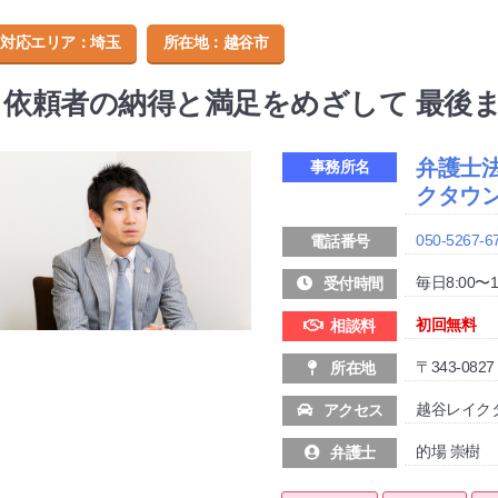
対応エリア：埼玉
所在地：
越谷市
依頼者の納得と満足をめざして 最後
弁護士
事務所名
クタウ
050-5267-6
電話番号
毎日8:00〜1
受付時間
初回無料
相談料
〒343-08
所在地
越谷レイク
アクセス
的場 崇樹
弁護士