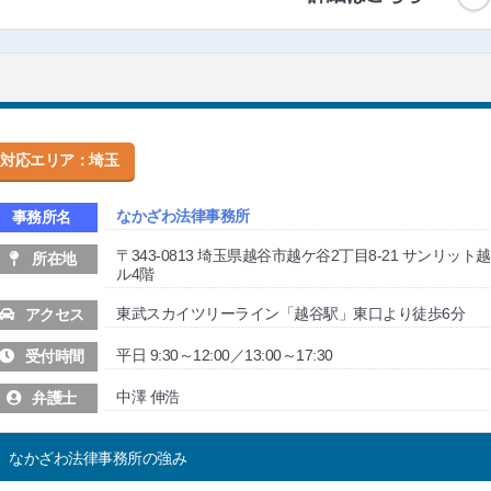
対応エリア：埼玉
なかざわ法律事務所
事務所名
〒343-0813 埼玉県越谷市越ケ谷2丁目8-21 サンリット
所在地
ル4階
東武スカイツリーライン「越谷駅」東口より徒歩6分
アクセス
平日 9:30～12:00／13:00～17:30
受付時間
中澤 伸浩
弁護士
なかざわ法律事務所の強み