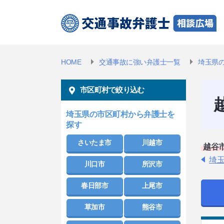
HOME
交通事故に強い弁護士一覧
埼玉県
市区町村で絞り込む
埼玉県の市区町村から弁護士を
探す
さいたま市
川越市
越谷
埼
川口市
所沢市
春日部市
上尾市
草加市
熊谷市