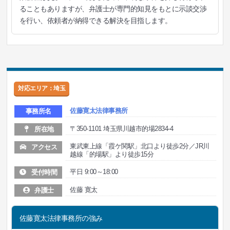
ることもありますが、弁護士が専門的知見をもとに示談交渉
を行い、依頼者が納得できる解決を目指します。
対応エリア：埼玉
佐藤寛太法律事務所
事務所名
〒350-1101 埼玉県川越市的場2834-4
所在地
東武東上線「霞ケ関駅」北口より徒歩2分／JR川
アクセス
越線「的場駅」より徒歩15分
平日 9:00～18:00
受付時間
佐藤 寛太
弁護士
佐藤寛太法律事務所の強み