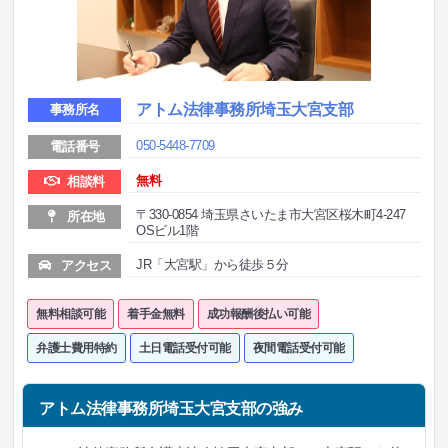
アトム法律事務所埼玉大宮支部
事務所名
050-5448-7709
電話番号
無料
相談料
〒330-0854 埼玉県さいたま市大宮区桜木町4-247
所在地
OSビル1階
JR「大宮駅」から徒歩５分
アクセス
無料相談可能
着手金無料
成功報酬後払い可能
弁護士費用特約
土日電話受付可能
夜間電話受付可能
アトム法律事務所埼玉大宮支部の強み