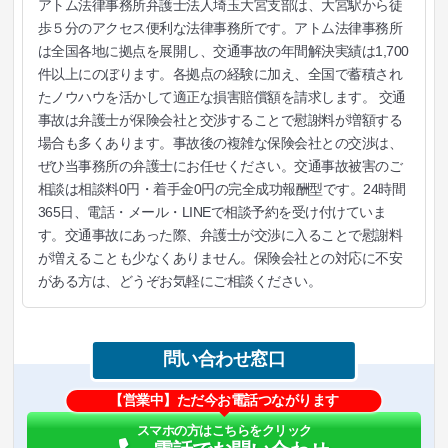
アトム法律事務所弁護士法人埼玉大宮支部は、大宮駅から徒
歩５分のアクセス便利な法律事務所です。アトム法律事務所
は全国各地に拠点を展開し、交通事故の年間解決実績は1,700
件以上にのぼります。各拠点の経験に加え、全国で蓄積され
たノウハウを活かして適正な損害賠償額を請求します。 交通
事故は弁護士が保険会社と交渉することで慰謝料が増額する
場合も多くあります。事故後の複雑な保険会社との交渉は、
ぜひ当事務所の弁護士にお任せください。交通事故被害のご
相談は相談料0円・着手金0円の完全成功報酬型です。24時間
365日、電話・メール・LINEで相談予約を受け付けていま
す。交通事故にあった際、弁護士が交渉に入ることで慰謝料
が増えることも少なくありません。保険会社との対応に不安
がある方は、どうぞお気軽にご相談ください。
問い合わせ窓口
【営業中】ただ今お電話つながります
スマホの方はこちらをクリック