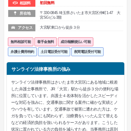
初回無料
相談料
〒330-0845 埼玉県さいたま市大宮区仲町1-47 大
所在地
宮SGビル3階
大宮駅東口から徒歩３分
アクセス
無料相談可能
着手金無料
成功報酬後払い可能
弁護士費用特約
土日電話受付可能
夜間電話受付可能
サンライツ法律事務所の強み
サンライツ法律事務所はさいたま市大宮区にある地域に根差
した弁護士事務所で、JR「大宮」駅から徒歩３分の便利な場
所に位置しています。弁護士４名体制を活かしたスピーディ
ーな対応を強みに、交通事故に関する案件に確かな実績とノ
ウハウを有しています。交通事故で被害に遭われた方は、ケ
ガを負っているにも関わらず、治療費をいったん立て替える
などの経済的負担を強いられるケースがあります。こうした
状況に置かれている方の負担を減らすため、当事務所は原則