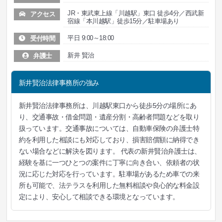
JR・東武東上線「川越駅」東口 徒歩4分／西武新
アクセス
宿線「本川越駅」徒歩15分／駐車場あり
平日 9:00～18:00
受付時間
新井 賢治
弁護士
新井賢治法律事務所の強み
新井賢治法律事務所は、川越駅東口から徒歩5分の場所にあ
り、交通事故・借金問題・遺産分割・高齢者問題などを取り
扱っています。交通事故については、自動車保険の弁護士特
約を利用した相談にも対応しており、損害賠償額に納得でき
ない場合などに解決を図ります。 代表の新井賢治弁護士は、
経験を基に一つひとつの案件に丁寧に向き合い、依頼者の状
況に応じた対応を行っています。駐車場があるため車での来
所も可能で、法テラスを利用した無料相談や良心的な料金設
定により、安心して相談できる環境となっています。