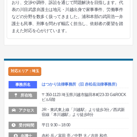
おり、交渉や調停、訴訟を通じて問題解決を目指します。代
表の川目武彦弁護士は地元・川越出身で家事事件、労働事件
などの分野を数多く扱ってきました。浦和本部の武田浩一弁
護士も民事、刑事を問わず幅広く担当し、依頼者の要望を踏
まえた対応を心がけています。
対応エリア：埼玉
はつかり法律事務所（旧 赤松岳法律事務所）
事務所名
〒350-1123 埼玉県川越市脇田本町23-33 G&ROCK
所在地
ビル5階
JR・東武東上線「川越駅」より徒歩3分／西武新
アクセス
宿線「本川越駅」より徒歩8分
平日 9:30～18:00
受付時間
赤松 岳／富田 亮／中野 大／吉井 和也
弁護士