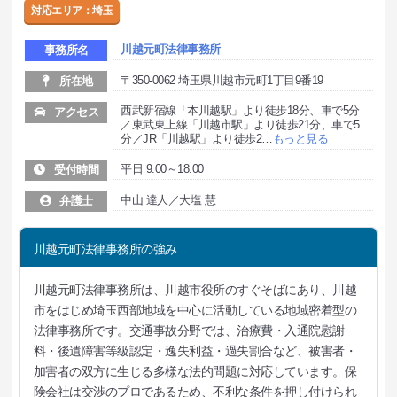
対応エリア：埼玉
川越元町法律事務所
事務所名
〒350-0062 埼玉県川越市元町1丁目9番19
所在地
西武新宿線「本川越駅」より徒歩18分、車で5分
アクセス
／東武東上線「川越市駅」より徒歩21分、車で5
分／JR「川越駅」より徒歩2
…
もっと見る
平日 9:00～18:00
受付時間
中山 達人／大塩 慧
弁護士
川越元町法律事務所の強み
川越元町法律事務所は、川越市役所のすぐそばにあり、川越
市をはじめ埼玉西部地域を中心に活動している地域密着型の
法律事務所です。交通事故分野では、治療費・入通院慰謝
料・後遺障害等級認定・逸失利益・過失割合など、被害者・
加害者の双方に生じる多様な法的問題に対応しています。保
険会社は交渉のプロであるため、不利な条件を押し付けられ