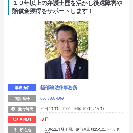
１０年以上の弁護士歴を活かし後遺障害や
賠償金獲得をサポートします！
軽部篤法律事務所
事務所名
050-5385-4959
電話番号
平日 10:00～20:00、土曜 10:00～15:00
受付時間
0
円
相談料
〒 350-1114 埼玉県川越市東田町15-5エルドラド
所在地