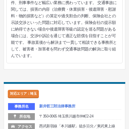
件、刑事事件など幅広い業務に携わっています。 交通事故に
関しては、損害の内容（治療費・休業損害・後遺障害・慰謝
料・物的損害など）の算定や過失割合の判断、保険会社との
示談交渉といった問題に対応しています。保険会社の提示額
に納得できない場合や後遺障害等級の認定を巡る問題がある
場合には、交渉や訴訟を通じて適正な賠償を目指すことが可
能です。 事故直後から解決まで一貫して相談できる事務所と
して、被害者・加害者を問わず交通事故問題の解決に取り組
んでいます。
対応エリア：埼玉
新井哲三郎法律事務所
事務所名
〒350-0065 埼玉県川越市仲町2-24
所在地
西武新宿線「本川越駅」徒歩11分／東武東上線
アクセス