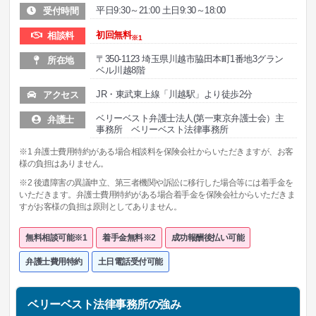
平日9:30～21:00 土日9:30～18:00
受付時間
初回無料
相談料
※1
〒350-1123 埼玉県川越市脇田本町1番地3グラン
所在地
ベル川越8階
JR・東武東上線「川越駅」より徒歩2分
アクセス
ベリーベスト弁護士法人(第一東京弁護士会）主
弁護士
事務所 ベリーベスト法律事務所
※1 弁護士費用特約がある場合相談料を保険会社からいただきますが、お客
様の負担はありません。
※2 後遺障害の異議申立、第三者機関や訴訟に移行した場合等には着手金を
いただきます。弁護士費用特約がある場合着手金を保険会社からいただきま
すがお客様の負担は原則としてありません。
無料相談可能※1
着手金無料※2
成功報酬後払い可能
弁護士費用特約
土日電話受付可能
ベリーベスト法律事務所の強み