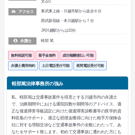
文222
東武東上線・川越市駅から徒歩６分
アクセス
西武新宿線・本川越駅から７分
JR川越駅からは10分
軽部 篤
弁護士
無料相談可能
着手金無料
成功報酬後払い可能
弁護士費用特約
土日電話受付可能
夜間電話受付可能
軽部篤法律事務所の強み
私、軽部篤は交通事故案件を得意とする川越市内の弁護士
で、治療期間中における通院回数や期間等のアドバイス、適
正な後遺障害等級認定に向けた後遺障害診断書等の医学的資
料収集のサポート、適正な賠償金獲得に向けた相手方保険会
社に対する増額交渉など交通事故事件の全般にわたって、あ
なたをサポート致します。初めて交通事故に遭われた方にも