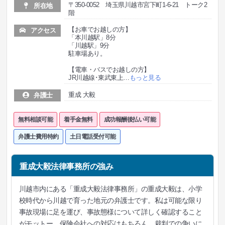
〒350-0052 埼玉県川越市宮下町1-6-21 トーク2
所在地
階
【お車でお越しの方】
アクセス
「本川越駅」8分
「川越駅」9分
駐車場あり。
【電車・バスでお越しの方】
JR川越線･東武東上
…
もっと見る
重成 大毅
弁護士
無料相談可能
着手金無料
成功報酬後払い可能
弁護士費用特約
土日電話受付可能
重成大毅法律事務所の強み
川越市内にある「重成大毅法律事務所」の重成大毅は、小学
校時代から川越で育った地元の弁護士です。私は可能な限り
事故現場に足を運び、事故態様について詳しく確認すること
がモットー。保険会社への対応はもちろん、裁判での争いに