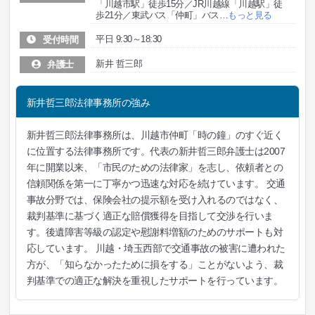
「川越市駅」徒歩15分／JR川越線「川越駅」徒
歩21分／東武バス「仲町」バス
…
もっと見る
平日 9:30～18:30
受付時間
新井 哲三郎
弁護士
新井哲三郎法律事務所の強み
新井哲三郎法律事務所は、川越市仲町「時の鐘」のすぐ近く
に位置する法律事務所です。代表の新井哲三郎弁護士は2007
年に開業以来、「市民のための法律家」を志し、依頼者との
信頼関係を第一に丁寧かつ迅速な対応を続けています。 交通
事故分野では、保険会社の提示額を受け入れるのではなく、
裁判基準に基づく適正な賠償獲得を目指して交渉を行いま
す。後遺障害等級の認定や慰謝料増額のためのサポートも対
応しています。 川越・埼玉西部で交通事故の被害に遭われた
方が、「知らなかったために損をする」ことがないよう、裁
判基準での適正な解決を重視したサポートを行っています。