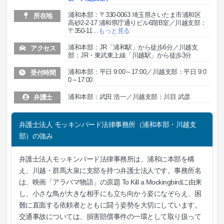
浦和本部：〒330-0063 埼玉県さいたま市浦和区
所在地
高砂2-2-17 浦和県庁通りビル6階B室／川越支部：
〒350-11
…
もっと見る
浦和本部：JR「浦和駅」から徒歩6分／川越支
アクセス
部：JR・東武東上線「川越駅」から徒歩3分
浦和本部：平日 9:00～17:00／川越支部：平日 9:0
受付時間
0～17:00
浦和本部：武田 浩一／川越支部：川目 武彦
弁護士
弁護士法人 モッキンバード法律事務所（浦和本部・川越支
部）の強み
弁護士法人モッキンバード法律事務所は、浦和に本部を構
え、川越・群馬大泉に支部を持つ弁護士法人です。事務所名
は、映画「アラバマ物語」の原題 To Kill a Mockingbirdに由来
し、小さな鳥が大きな相手にも立ち向かう姿になぞらえ、困
難に直面する依頼者とともに闘う姿勢を大切にしています。
交通事故については、損害賠償事件の一環として取り扱って