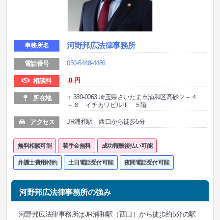
河野邦広法律事務所
事務所名
050-5448-4486
電話番号
0
円
相談料
〒330-0063 埼玉県さいたま市浦和区高砂２－４
所在地
－６ イチカワビルⅢ ５階
JR浦和駅 西口から徒歩5分
アクセス
無料相談可能
着手金無料
成功報酬後払い可能
弁護士費用特約
土日電話受付可能
夜間電話受付可能
河野邦広法律事務所の強み
河野邦広法律事務所はJR浦和駅（西口）から徒歩約5分の駅