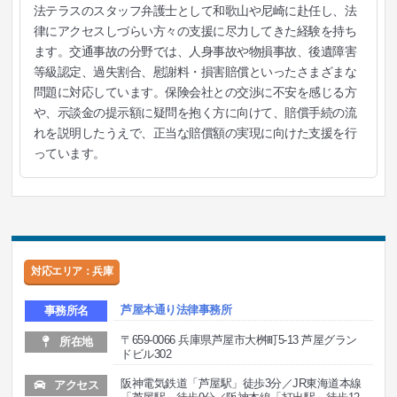
法テラスのスタッフ弁護士として和歌山や尼崎に赴任し、法
律にアクセスしづらい方々の支援に尽力してきた経験を持ち
ます。交通事故の分野では、人身事故や物損事故、後遺障害
等級認定、過失割合、慰謝料・損害賠償といったさまざまな
問題に対応しています。保険会社との交渉に不安を感じる方
や、示談金の提示額に疑問を抱く方に向けて、賠償手続の流
れを説明したうえで、正当な賠償額の実現に向けた支援を行
っています。
対応エリア：兵庫
芦屋本通り法律事務所
事務所名
〒659-0066 兵庫県芦屋市大桝町5-13 芦屋グラン
所在地
ドビル302
阪神電気鉄道「芦屋駅」徒歩3分／JR東海道本線
アクセス