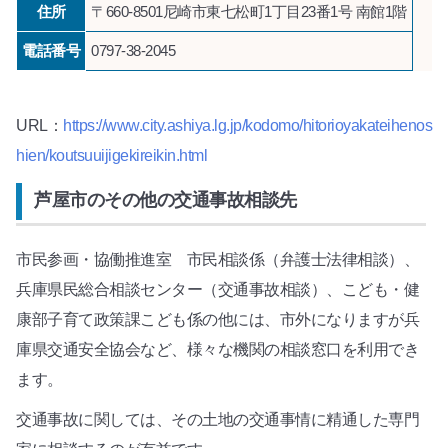
住所
〒660-8501尼崎市東七松町1丁目23番1号 南館1階
電話番号
0797-38-2045
URL：
https://www.city.ashiya.lg.jp/kodomo/hitorioyakateihenos
hien/koutsuuijigekireikin.html
芦屋市のその他の交通事故相談先
市民参画・協働推進室 市民相談係（弁護士法律相談）、
兵庫県民総合相談センター（交通事故相談）、こども・健
康部子育て政策課こども係の他には、市外になりますが兵
庫県交通安全協会など、様々な機関の相談窓口を利用でき
ます。
交通事故に関しては、その土地の交通事情に精通した専門