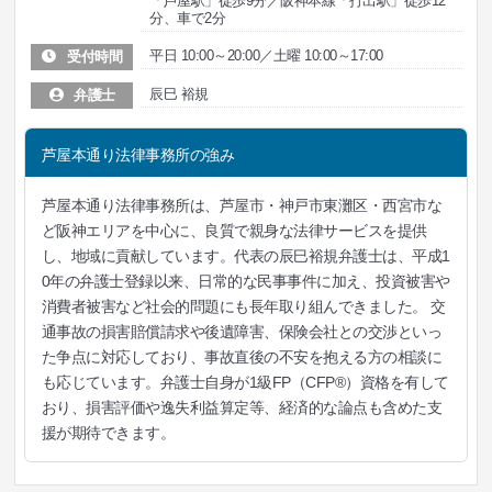
「芦屋駅」徒歩9分／阪神本線「打出駅」徒歩12
分、車で2分
平日 10:00～20:00／土曜 10:00～17:00
受付時間
辰巳 裕規
弁護士
芦屋本通り法律事務所の強み
芦屋本通り法律事務所は、芦屋市・神戸市東灘区・西宮市な
ど阪神エリアを中心に、良質で親身な法律サービスを提供
し、地域に貢献しています。代表の辰巳裕規弁護士は、平成1
0年の弁護士登録以来、日常的な民事事件に加え、投資被害や
消費者被害など社会的問題にも長年取り組んできました。 交
通事故の損害賠償請求や後遺障害、保険会社との交渉といっ
た争点に対応しており、事故直後の不安を抱える方の相談に
も応じています。弁護士自身が1級FP（CFP®）資格を有して
おり、損害評価や逸失利益算定等、経済的な論点も含めた支
援が期待できます。