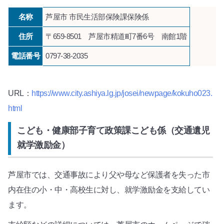
名称
芦屋市 市民生活部保険課保険係
住所
〒659-8501 芦屋市精道町7番6号 南館1階
電話番号
0797-38-2035
URL：
https://www.city.ashiya.lg.jp/josei/newpage/kokuho023.
html
こども・健康部子育て政策課こども係（交通遺児
就学激励金）
芦屋市では、交通事故により父や母など保護者を失った市
内在住の小・中・高校生に対し、就学激励金を支給してい
ます。