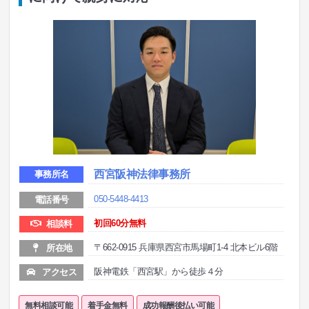
西宮阪神法律事務所
事務所名
050-5448-4413
電話番号
初回60分無料
相談料
〒662-0915 兵庫県西宮市馬場町1-4 北本ビル6階
所在地
阪神電鉄「西宮駅」から徒歩４分
アクセス
無料相談可能
着手金無料
成功報酬後払い可能