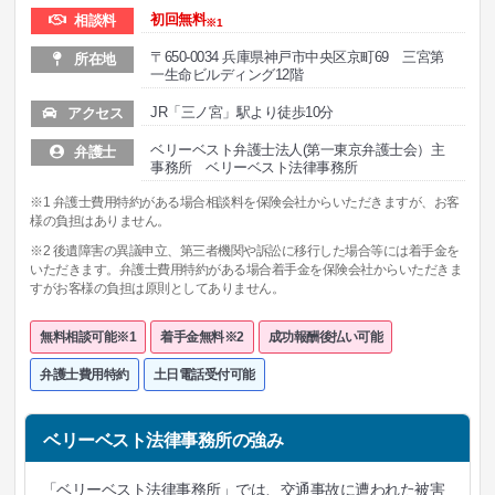
初回無料
相談料
※1
〒650-0034 兵庫県神戸市中央区京町69 三宮第
所在地
一生命ビルディング12階
JR「三ノ宮」駅より徒歩10分
アクセス
ベリーベスト弁護士法人(第一東京弁護士会）主
弁護士
事務所 ベリーベスト法律事務所
※1 弁護士費用特約がある場合相談料を保険会社からいただきますが、お客
様の負担はありません。
※2 後遺障害の異議申立、第三者機関や訴訟に移行した場合等には着手金を
いただきます。弁護士費用特約がある場合着手金を保険会社からいただきま
すがお客様の負担は原則としてありません。
無料相談可能※1
着手金無料※2
成功報酬後払い可能
弁護士費用特約
土日電話受付可能
ベリーベスト法律事務所の強み
「ベリーベスト法律事務所」では、交通事故に遭われた被害