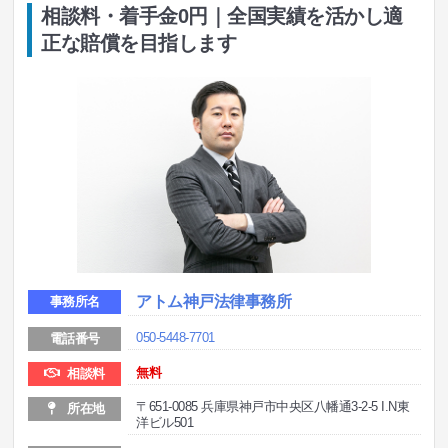
相談料・着手金0円｜全国実績を活かし適
正な賠償を目指します
アトム神戸法律事務所
事務所名
050-5448-7701
電話番号
無料
相談料
〒651-0085 兵庫県神戸市中央区八幡通3-2-5 I.N東
所在地
洋ビル501