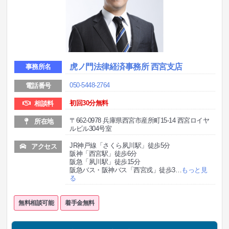
虎ノ門法律経済事務所 西宮支店
事務所名
050-5448-2764
電話番号
初回30分無料
相談料
〒662-0978 兵庫県西宮市産所町15-14 西宮ロイヤ
所在地
ルビル304号室
JR神戸線「さくら夙川駅」徒歩5分
アクセス
阪神「西宮駅」徒歩6分
阪急「夙川駅」徒歩15分
阪急バス・阪神バス「西宮戎」徒歩3
…
もっと見
る
無料相談可能
着手金無料