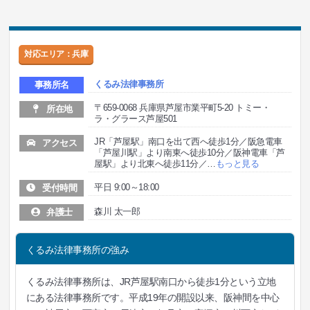
対応エリア：兵庫
くるみ法律事務所
事務所名
〒659-0068 兵庫県芦屋市業平町5-20 トミー・
所在地
ラ・グラース芦屋501
JR「芦屋駅」南口を出て西へ徒歩1分／阪急電車
アクセス
「芦屋川駅」より南東へ徒歩10分／阪神電車「芦
屋駅」より北東へ徒歩11分／
…
もっと見る
平日 9:00～18:00
受付時間
森川 太一郎
弁護士
くるみ法律事務所の強み
くるみ法律事務所は、JR芦屋駅南口から徒歩1分という立地
にある法律事務所です。平成19年の開設以来、阪神間を中心