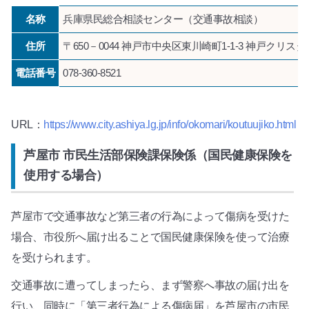
名称
兵庫県民総合相談センター（交通事故相談）
住所
〒650－0044 神戸市中央区東川崎町1-1-3 神戸クリス
電話番号
078-360-8521
URL：
https://www.city.ashiya.lg.jp/info/okomari/koutuujiko.html
芦屋市 市民生活部保険課保険係（国民健康保険を
使用する場合）
芦屋市で交通事故など第三者の行為によって傷病を受けた
場合、市役所へ届け出ることで国民健康保険を使って治療
を受けられます。
交通事故に遭ってしまったら、まず警察へ事故の届け出を
行い、同時に「第三者行為による傷病届」を芦屋市の市民