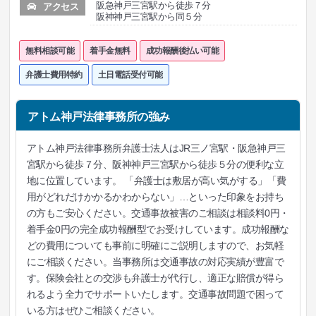
阪急神戸三宮駅から徒歩７分
アクセス
阪神神戸三宮駅から同５分
無料相談可能
着手金無料
成功報酬後払い可能
弁護士費用特約
土日電話受付可能
アトム神戸法律事務所の強み
アトム神戸法律事務所弁護士法人はJR三ノ宮駅・阪急神戸三
宮駅から徒歩７分、阪神神戸三宮駅から徒歩５分の便利な立
地に位置しています。 「弁護士は敷居が高い気がする」「費
用がどれだけかかるかわからない」…といった印象をお持ち
の方もご安心ください。交通事故被害のご相談は相談料0円・
着手金0円の完全成功報酬型でお受けしています。成功報酬な
どの費用についても事前に明確にご説明しますので、お気軽
にご相談ください。当事務所は交通事故の対応実績が豊富で
す。保険会社との交渉も弁護士が代行し、適正な賠償が得ら
れるよう全力でサポートいたします。交通事故問題で困って
いる方はぜひご相談ください。