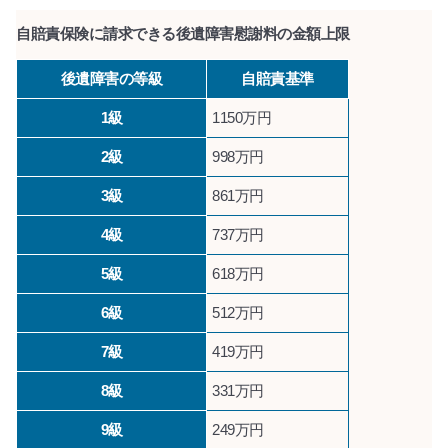
自賠責保険に請求できる後遺障害慰謝料の金額上限
後遺障害の等級
自賠責基準
1級
1150万円
2級
998万円
3級
861万円
4級
737万円
5級
618万円
6級
512万円
7級
419万円
8級
331万円
9級
249万円