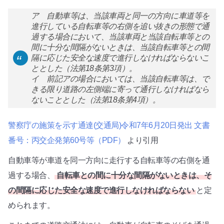
ア 自動車等は、当該車両と同一の方向に車道等を
進行している自転車等の右側を追い抜きの形態で通
過する場合において、当該車両と当該自転車等との
間に十分な間隔がないときは、当該自転車等との間
隔に応じた安全な速度で進行しなければならないこ
ととした（法第18条第3項）。
イ 前記アの場合においては、当該自転車等は、で
きる限り道路の左側端に寄って通行しなければなら
ないこととした（法第18条第4項）。
警察庁の施策を示す通達(交通局)令和7年6月20日発出 文書
番号：丙交企発第60号等（PDF）
より引用
自動車等が車道を同一方向に走行する自転車等の右側を通
過する場合、
自転車との間に十分な間隔がないときは、そ
の間隔に応じた安全な速度で進行しなければならない
と定
められます。