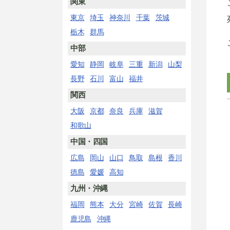
関東
東京
埼玉
神奈川
千葉
茨城
栃木
群馬
中部
愛知
静岡
岐阜
三重
新潟
山梨
長野
石川
富山
福井
関西
大阪
京都
奈良
兵庫
滋賀
和歌山
中国・四国
広島
岡山
山口
鳥取
島根
香川
徳島
愛媛
高知
九州・沖縄
福岡
熊本
大分
宮崎
佐賀
長崎
鹿児島
沖縄