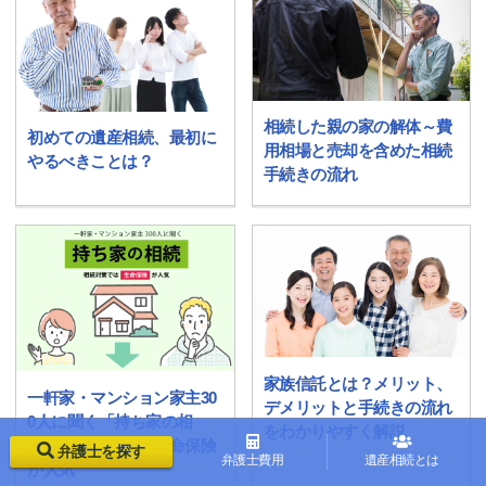
相続した親の家の解体～費
初めての遺産相続、最初に
用相場と売却を含めた相続
やるべきことは？
手続きの流れ
家族信託とは？メリット、
一軒家・マンション家主30
デメリットと手続きの流れ
0人に聞く「持ち家の相
をわかりやすく解説
続」相続対策では生命保険
弁護士を探す
弁護士費用
遺産相続とは
が人気