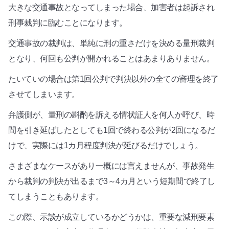
大きな交通事故となってしまった場合、加害者は起訴され
刑事裁判に臨むことになります。
交通事故の裁判は、単純に刑の重さだけを決める量刑裁判
となり、何回も公判が開かれることはあまりありません。
たいていの場合は第1回公判で判決以外の全ての審理を終了
させてしまいます。
弁護側が、量刑の斟酌を訴える情状証人を何人か呼び、時
間を引き延ばしたとしても1回で終わる公判が2回になるだ
けで、実際には1カ月程度判決が延びるだけでしょう。
さまざまなケースがあり一概には言えませんが、事故発生
から裁判の判決が出るまで3～4カ月という短期間で終了し
てしまうこともあります。
この際、示談が成立しているかどうかは、重要な減刑要素