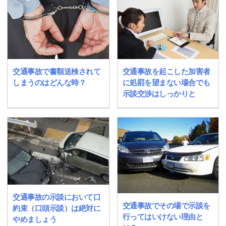
交通事故で書類送検されて
交通事故を起こした加害者
しまうのはどんな時？
に処罰を望まない場合でも
示談交渉はしっかりと
交通事故の示談において口
交通事故でその場で示談を
約束（口頭示談）は絶対に
行ってはいけない理由と
やめましょう