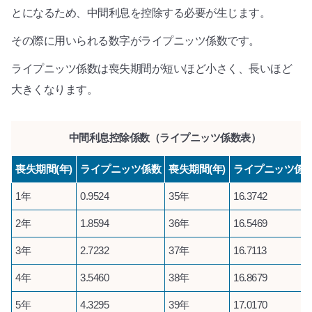
とになるため、中間利息を控除する必要が生じます。
その際に用いられる数字がライプニッツ係数です。
ライプニッツ係数は喪失期間が短いほど小さく、長いほど
大きくなります。
中間利息控除係数（ライプニッツ係数表）
喪失期間(年)
ライプニッツ係数
喪失期間(年)
ライプニッツ係
1年
0.9524
35年
16.3742
2年
1.8594
36年
16.5469
3年
2.7232
37年
16.7113
4年
3.5460
38年
16.8679
5年
4.3295
39年
17.0170