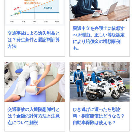
異議申立を弁護士に依頼す
交通事故による逸失利益と
べき理由。正しい等級認定
は？発生条件と慰謝料計算
により賠償金の増額事例
方法
も。
交通事故の入通院慰謝料と
ひき逃げに遭ったら慰謝
は？金額の計算方法と注意
料・損害賠償はどうなる？
点について解説
自動車保険は使える？