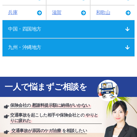
兵庫
滋賀
和歌山
中国・四国地方
九州・沖縄地方
一人で悩まずご相談を
保険会社の
慰謝料提示額に納得がいかない
交通事故を起こした相手や保険会社との
やりと
りに疲れた
交通事故が原因のケガ治療
を相談したい