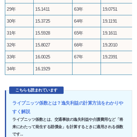
29年
15.1411
63年
19.0751
30年
15.3725
64年
19.1191
31年
15.5928
65年
19.1611
32年
15.8027
66年
19.2010
33年
16.0025
67年
19.2391
34年
16.1929
こちらも読まれています
ライプニッツ係数とは？逸失利益の計算方法をわかりや
すく解説
ライプニッツ係数とは、交通事故の逸失利益や介護費用など「将
来にわたって発生する賠償金」を計算するときに適用される係数
です...