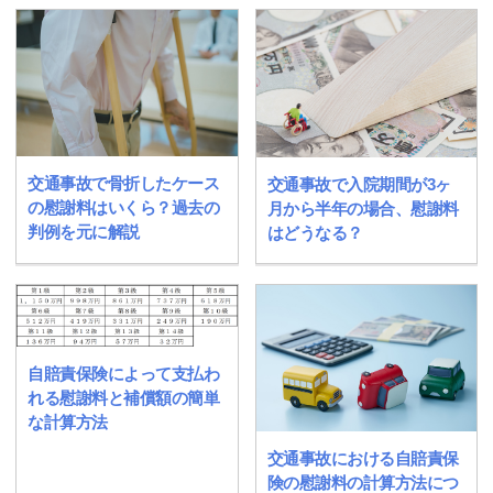
交通事故で骨折したケース
交通事故で入院期間が3ヶ
の慰謝料はいくら？過去の
月から半年の場合、慰謝料
判例を元に解説
はどうなる？
自賠責保険によって支払わ
れる慰謝料と補償額の簡単
な計算方法
交通事故における自賠責保
険の慰謝料の計算方法につ